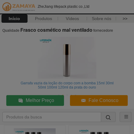
ZheJiang lifepack plastic co.,Ltd
Início
Produtos
Vídeos
Sobre nós
>>
Frasco cosmético mal ventilado
Qualidade
fornecedore
Garrafa vazia da loção do corpo com a bomba 15ml 30ml
50ml 100ml 120ml da prata do ouro
Melhor Preço
Fale Conosco