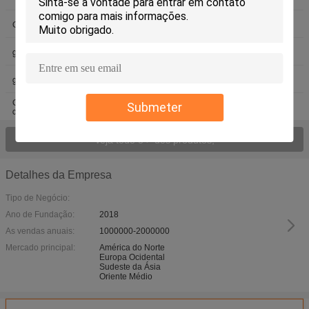
Garrafas acrílicas da loção
garrafa vazia da loção
garrafa cosmética da bomba
Garrafa mal ventilada plástica
garrafa mal ventilada de alumínio
recipiente cosmético plástico
Grupo de empacotamento
empacotamento plástico do
Submeter
cosmético
cosmético
Veja todo o > dos produtos;
Detalhes da Empresa
Tipo de Negócio:
Ano de Fundação:
2018
As vendas anuais:
1000000-2000000
Mercado principal:
América do Norte
Europa Ocidental
Sudeste da Ásia
Oriente Médio