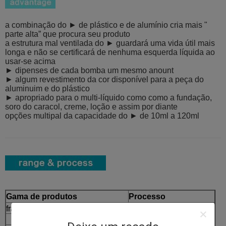
a combinação do ► de plástico e de alumínio cria mais "
parte alta” que procura seu produto
a estrutura mal ventilada do ► guardará uma vida útil mais
longa e não se certificará de nenhuma esquerda líquida ao
usar-se acima
► dipenses de cada bomba um mesmo anount
► algum revestimento da cor disponível para a peça do
aluminuim e do plástico
► apropriado para o multi-líquido como como a fundação,
soro do caracol, creme, loção e assim por diante
opções multipal da capacidade do ► de 10ml a 120ml
Gama de produtos
Processo
frasco acrílico
Moldar
→