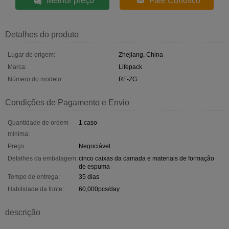
Melhor preço
Fale Conosco
Detalhes do produto
Lugar de origem:
Zhejiang, China
Marca:
Lifepack
Número do modelo:
RF-ZG
Condições de Pagamento e Envio
Quantidade de ordem
1 caso
mínima:
Preço:
Negociável
Detalhes da embalagem:
cinco caixas da camada e materiais de formação
de espuma
Tempo de entrega:
35 dias
Habilidade da fonte:
60,000pcs/day
descrição