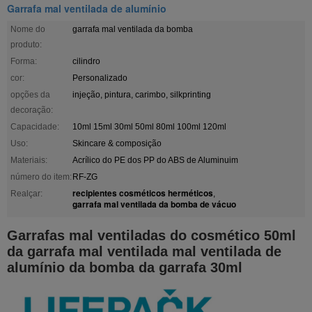
Garrafa mal ventilada de alumínio
Nome do
garrafa mal ventilada da bomba
produto:
Forma:
cilindro
cor:
Personalizado
opções da
injeção, pintura, carimbo, silkprinting
decoração:
Capacidade:
10ml 15ml 30ml 50ml 80ml 100ml 120ml
Uso:
Skincare & composição
Materiais:
Acrílico do PE dos PP do ABS de Aluminuim
número do item:
RF-ZG
recipientes cosméticos herméticos
Realçar:
,
garrafa mal ventilada da bomba de vácuo
Garrafas mal ventiladas do cosmético 50ml
da garrafa mal ventilada mal ventilada de
alumínio da bomba da garrafa 30ml