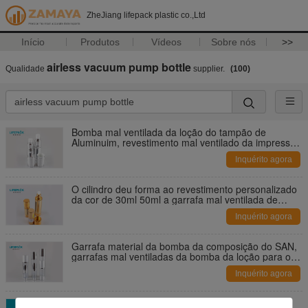
ZheJiang lifepack plastic co.,Ltd
Início
Produtos
Vídeos
Sobre nós
>>
airless vacuum pump bottle
Qualidade
supplier.
(100)
Bomba mal ventilada da loção do tampão de
Aluminuim, revestimento mal ventilado da impressão
da garrafa do soro
Inquérito agora
O cilindro deu forma ao revestimento personalizado
da cor de 30ml 50ml a garrafa mal ventilada de
alumínio
Inquérito agora
Garrafa material da bomba da composição do SAN,
garrafas mal ventiladas da bomba da loção para o
gel cosmético
Inquérito agora
Revestimento cosmético mal ventilado de pouco