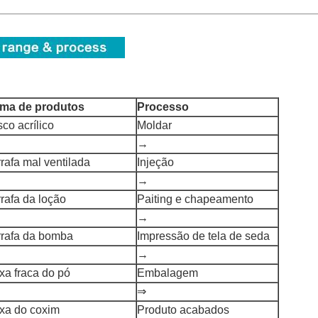
ma de produtos
Processo
sco acrílico
Moldar
→
rafa mal ventilada
Injeção
→
rafa da loção
Paiting e chapeamento
→
rrafa da bomba
Impressão de tela de seda
→
xa fraca do pó
Embalagem
⇒
ixa do coxim
Produto acabados