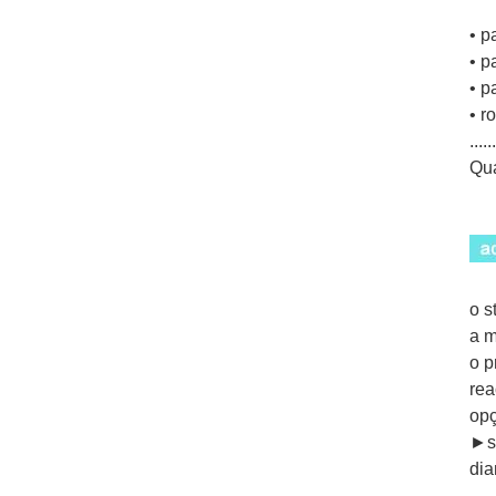
• p
• p
• p
• r
......
Qua
o s
a m
o p
re
opç
►su
dia