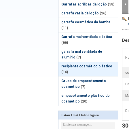
Garrafas acrílicas da loção
(58)
garrafa vazia da loção
(26)
garrafa cosmética da bomba
(11)
Garrafa mal ventilada plástica
Des
(66)
garrafa mal ventilada de
alumínio
(7)
No
recipiente cosmético plástico
(14)
co
Grupo de empacotamento
Ca
cosmético
(7)
empacotamento plástico do
Ma
cosmético
(20)
De
Estou Chat Online Agora
30