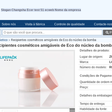
Slogan Changsha Ecer test 51 ecweb Nome da empresa
Sobre nós
Visita à fábrica
Controle de qualidade
Contacte-no
P
ástico
Recipientes cosméticos amigáveis de Eco do núcleo da bomba
cipientes cosméticos amigáveis de Eco do núcleo da bomb
Detalhes do produto:
Lugar de origem:
Z
Marca:
L
Número do modelo:
R
Condições de Pagamen
Quantidade de ordem m
Preço:
Detalhes da embalage
Tempo de entrega:
Habilidade da fonte: