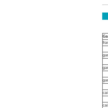
Ga
fra
gar
gar
ga
cai
ca