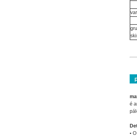
va
gr
sk
ma
é a
pál
Det
• O