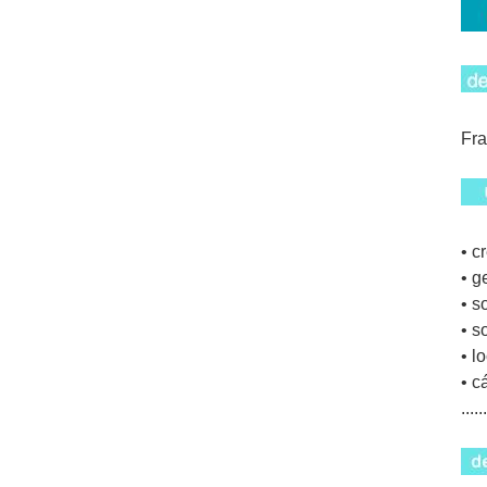
Fra
• c
• g
• s
• s
• l
• c
......