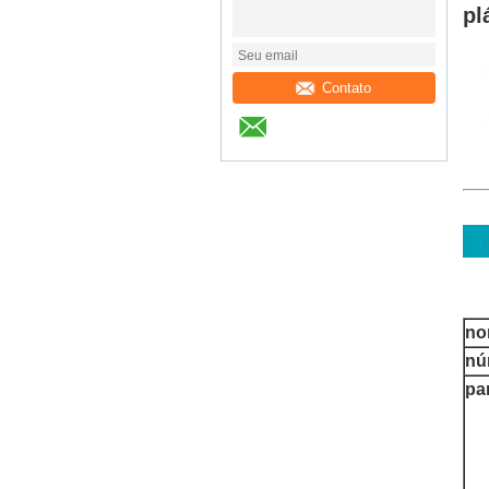
pl
Contato
no
nú
pa