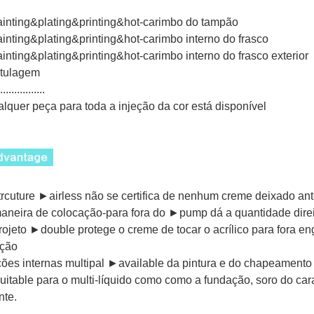
ainting&plating&printing&hot-carimbo do tampão
ainting&plating&printing&hot-carimbo interno do frasco
ainting&plating&printing&hot-carimbo interno do frasco exterior
otulagem
................
lquer peça para toda a injeção da cor está disponível
trcuture ►airless não se certifica de nenhum creme deixado ant
aneira de colocação-para fora do ►pump dá a quantidade direi
rojeto ►double protege o creme de tocar o acrílico para fora e
ação
ões internas multipal ►available da pintura e do chapeamento
itable para o multi-líquido como como a fundação, soro do car
nte.