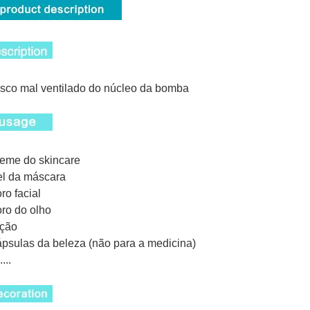
sco mal ventilado do núcleo da bomba
reme do skincare
el da máscara
oro facial
oro do olho
oção
ápsulas da beleza (não para a medicina)
....