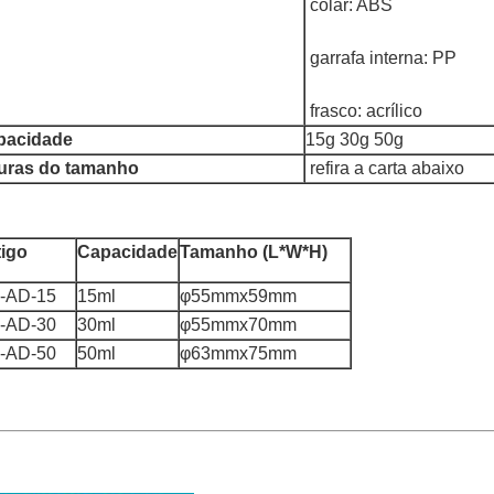
colar: ABS
garrafa interna: PP
frasco: acrílico
pacidade
15g 30g 50g
guras do tamanho
refira a carta abaixo
tigo
Capacidade
Tamanho (L*W*H)
-AD-15
15ml
φ55mmx59mm
-AD-30
30ml
φ55mmx70mm
-AD-50
50ml
φ63mmx75mm