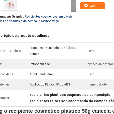
Contato
Imagem Grande :
Recipientes cosméticos amigáveis
de Eco do núcleo da bomba
Melhor preço
crição de produto detalhada
Frasco mal ventilado do núcleo da
me do produto:
Forma:
bomba
r:
Personalizado
opções da decoraç
pacidade:
15ml 30ml 50ml
Uso:
teriais:
Acrílico do PE dos PP do ABS
número do item:
recipientes plásticos pequenos da composição
,
stacar:
recipientes feitos sob encomenda da composiçã
g o recipiente cosmético plástico 50g cancela 