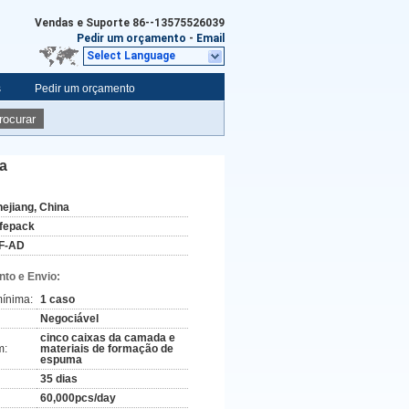
Vendas e Suporte
86--13575526039
Pedir um orçamento
-
Email
Select Language
s
Pedir um orçamento
rocurar
a
hejiang, China
ifepack
F-AD
to e Envio:
ínima:
1 caso
Negociável
cinco caixas da camada e
m:
materiais de formação de
espuma
35 dias
60,000pcs/day