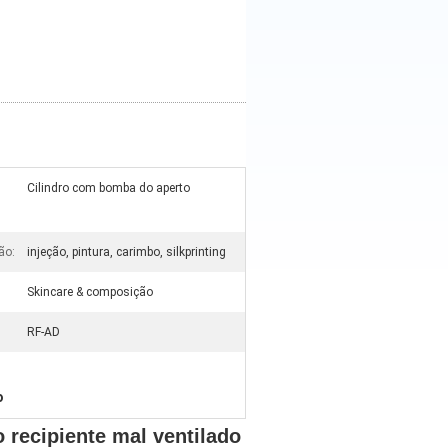
Cilindro com bomba do aperto
ão:
injeção, pintura, carimbo, silkprinting
Skincare & composição
RF-AD
o
o recipiente mal ventilado