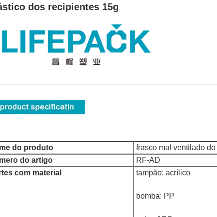
ástico dos recipientes 15g
me do produto
frasco mal ventilado d
mero do artigo
RF-AD
rtes com material
tampão: acrílico
bomba: PP