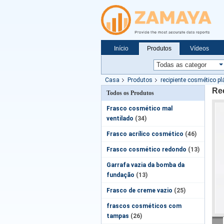
Início
Produtos
Vídeos
Notícias
Casa
Produtos
recipiente cosmético pl
Re
Todos os Produtos
Frasco cosmético mal
ventilado
(34)
Frasco acrílico cosmético
(46)
Frasco cosmético redondo
(13)
Garrafa vazia da bomba da
fundação
(13)
Frasco de creme vazio
(25)
frascos cosméticos com
tampas
(26)