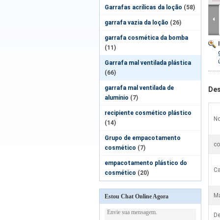
Garrafas acrílicas da loção
(58)
garrafa vazia da loção
(26)
garrafa cosmética da bomba
(11)
Garrafa mal ventilada plástica
(66)
garrafa mal ventilada de
Des
alumínio
(7)
recipiente cosmético plástico
No
(14)
Grupo de empacotamento
co
cosmético
(7)
empacotamento plástico do
Ca
cosmético
(20)
Ma
Estou Chat Online Agora
De