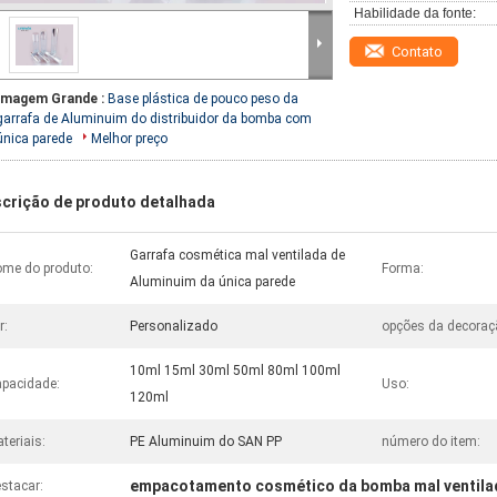
Habilidade da fonte:
Contato
Imagem Grande :
Base plástica de pouco peso da
garrafa de Aluminuim do distribuidor da bomba com
única parede
Melhor preço
crição de produto detalhada
Garrafa cosmética mal ventilada de
me do produto:
Forma:
Aluminuim da única parede
r:
Personalizado
opções da decoraç
10ml 15ml 30ml 50ml 80ml 100ml
pacidade:
Uso:
120ml
teriais:
PE Aluminuim do SAN PP
número do item:
empacotamento cosmético da bomba mal ventila
stacar: