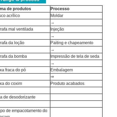
ma de produtos
Processo
sco acrílico
Moldar
→
rafa mal ventilada
Injeção
→
rafa da loção
Paiting e chapeamento
→
rrafa da bomba
Impressão de tela de seda
→
xa fraca do pó
Embalagem
⇒
ixa do coxim
Produto acabados
ra de desodorizante
upo de empacotamento do
incare