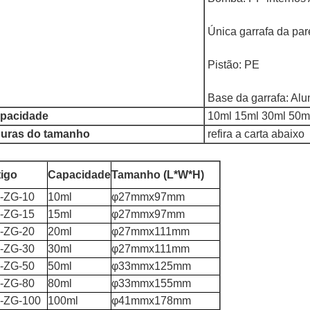
Única garrafa da p
Pistão: PE
Base da garrafa: A
pacidade
10ml 15ml 30ml 50m
guras do tamanho
refira a carta abaixo
tigo
Capacidade
Tamanho (L*W*H)
-ZG-10
10ml
φ27mmx97mm
-ZG-15
15ml
φ27mmx97mm
-ZG-20
20ml
φ27mmx111mm
-ZG-30
30ml
φ27mmx111mm
-ZG-50
50ml
φ33mmx125mm
-ZG-80
80ml
φ33mmx155mm
-ZG-100
100ml
φ41mmx178mm