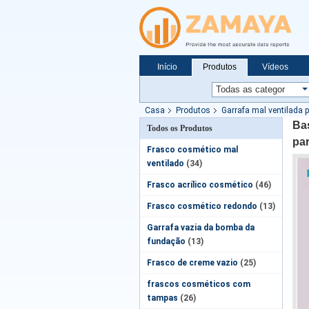
Início
Produtos
Vídeos
Notícias
Casa
Produtos
Garrafa mal ventilada p
Bas
Todos os Produtos
pa
Frasco cosmético mal
ventilado
(34)
Frasco acrílico cosmético
(46)
Frasco cosmético redondo
(13)
Garrafa vazia da bomba da
fundação
(13)
Frasco de creme vazio
(25)
frascos cosméticos com
tampas
(26)