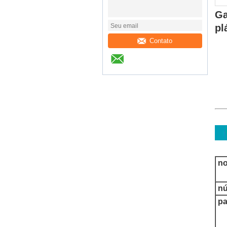
Ga
pl
Contato
n
nú
pa