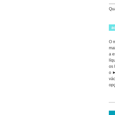
......
Qua
O m
mai
a e
líq
os 
o ►
vá
opç