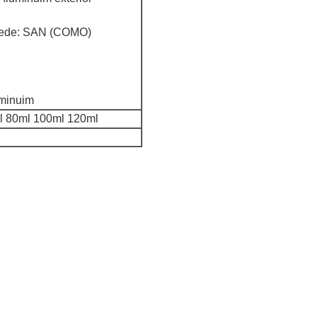
arede: SAN (COMO)
luminuim
l 80ml 100ml 120ml