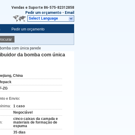
Vendas e Suporte
86-575-82312858
Pedir um orçamento
-
Email
Select Language
s
Pedir um orçamento
rocurar
a bomba com única parede
ribuidor da bomba com única
hejiang, China
ifepack
F-ZG
to e Envio:
ínima:
1 caso
Negociável
cinco caixas da camada e
m:
materiais de formação de
espuma
35 dias