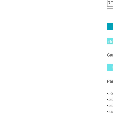
RF
Gar
Par
• l
• s
• s
• g