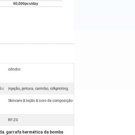
60,000pcs/day
cilindro
ão:
injeção, pintura, carimbo, silkprinting
Skincare & loção & soro da composição
RF-ZG
da
garrafa hermética da bomba
,