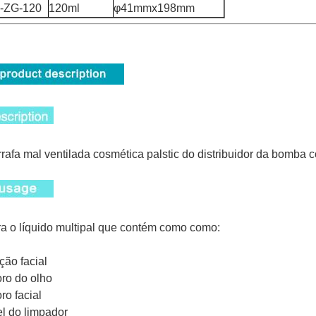
-ZG-120
120ml
φ41mmx198mm
rafa mal ventilada cosmética palstic do distribuidor da bomba 
a o líquido multipal que contém como como:
oção facial
oro do olho
oro facial
el do limpador