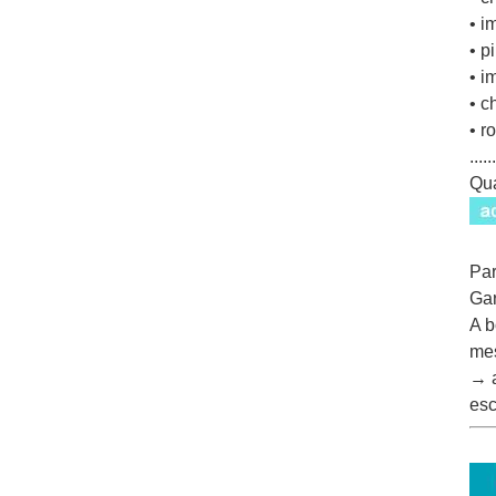
• i
• p
• i
• c
• r
......
Qua
Par
Gar
A b
me
→ a
esc