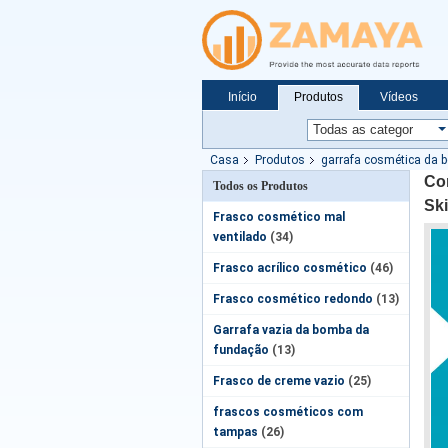
Início
Produtos
Vídeos
Notícias
Casa
Produtos
garrafa cosmética da 
Cor
Todos os Produtos
Sk
Frasco cosmético mal
ventilado
(34)
Frasco acrílico cosmético
(46)
Frasco cosmético redondo
(13)
Garrafa vazia da bomba da
fundação
(13)
Frasco de creme vazio
(25)
frascos cosméticos com
tampas
(26)