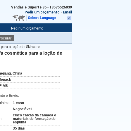
Vendas e Suporte
86--13575526039
Pedir um orçamento
-
Email
Select Language
s
Pedir um orçamento
rocurar
para a loção de Skincare
a cosmética para a loção de
hejiang, China
ifepack
F-AB
to e Envio:
ínima:
1 caso
Negociável
cinco caixas da camada e
m:
materiais de formação de
espuma
35 dias