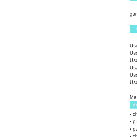
gar
Uso
Uso
Uso
Usa
Uso
Us
Mai
• 
• p
• p
• c