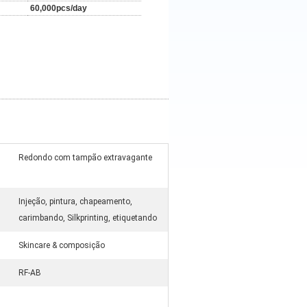
60,000pcs/day
Redondo com tampão extravagante
Injeção, pintura, chapeamento,
carimbando, Silkprinting, etiquetando
Skincare & composição
RF-AB