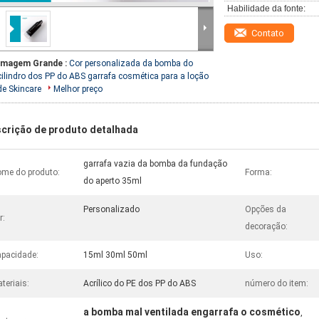
Habilidade da fonte:
Contato
Imagem Grande :
Cor personalizada da bomba do
cilindro dos PP do ABS garrafa cosmética para a loção
de Skincare
Melhor preço
crição de produto detalhada
garrafa vazia da bomba da fundação
me do produto:
Forma:
do aperto 35ml
Personalizado
Opções da
r:
decoração:
pacidade:
15ml 30ml 50ml
Uso:
teriais:
Acrílico do PE dos PP do ABS
número do item:
a bomba mal ventilada engarrafa o cosmético
,