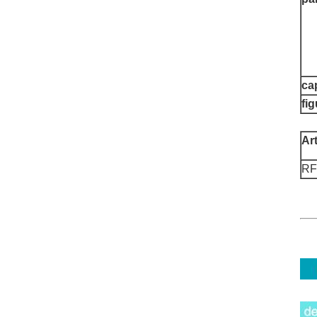
ca
fi
Ar
RF