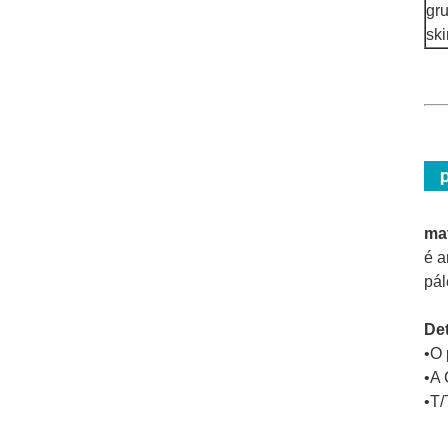
gr
sk
ma
é a
pál
Det
•O 
•A 
•T/