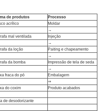
ma de produtos
Processo
sco acrílico
Moldar
→
rafa mal ventilada
Injeção
→
rafa da loção
Paiting e chapeamento
→
rrafa da bomba
Impressão de tela de seda
→
xa fraca do pó
Embalagem
⇒
ixa do coxim
Produto acabados
ra de desodorizante