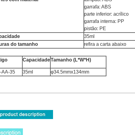
garrafa: ABS
parte inferior: acrílico
garrafa interna: PP
pistão: PE
pacidade
35ml
guras do tamanho
refira a carta abaixo
tigo
Capacidade
Tamanho (L*W*H)
-AA-35
35ml
φ34.5mmx134mm