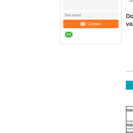
De
Do
va
Contato
no
nú
pa