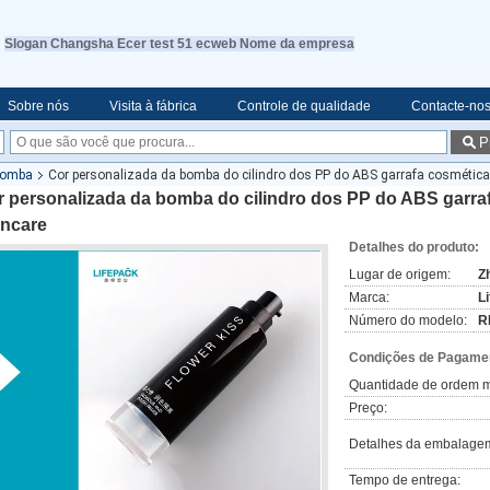
Slogan Changsha Ecer test 51 ecweb Nome da empresa
Sobre nós
Visita à fábrica
Controle de qualidade
Contacte-no
P
bomba
Cor personalizada da bomba do cilindro dos PP do ABS garrafa cosmética 
 personalizada da bomba do cilindro dos PP do ABS garraf
incare
Detalhes do produto:
Lugar de origem:
Z
Marca:
L
Número do modelo:
R
Condições de Pagamen
Quantidade de ordem m
Preço:
Detalhes da embalage
Tempo de entrega: