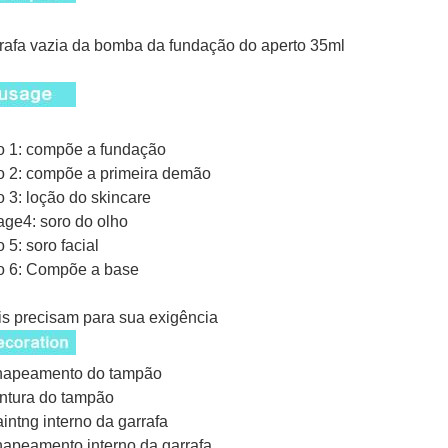
rafa vazia da bomba da fundação do aperto 35ml
 1: compõe a fundação
 2: compõe a primeira demão
 3: loção do skincare
ge4: soro do olho
 5: soro facial
o 6: Compõe a base
s precisam para sua exigência
chapeamento do tampão
intura do tampão
aintng interno da garrafa
hapeamento interno da garrafa