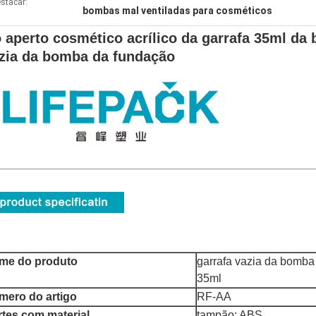
stacar:
bombas mal ventiladas para cosméticos
 aperto cosmético acrílico da garrafa 35ml da 
zia da bomba da fundação
me do produto
garrafa vazia da bomba
35ml
mero do artigo
RF-AA
rtes com material
tampão: ABS