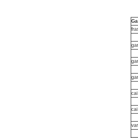
Ga
fra
gar
gar
ga
cai
ca
va