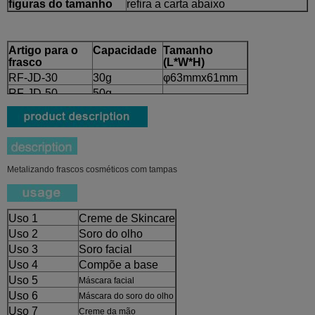
figuras do tamanho
refira a carta abaixo
Artigo para o
Capacidade
Tamanho
frasco
(L*W*H)
RF-JD-30
30g
φ63mmx61mm
RF-JD-50
50g
φ63mmx67.5mm
Metalizando frascos cosméticos com tampas
Uso 1
Creme de Skincare
Uso 2
Soro do olho
Uso 3
Soro facial
Uso 4
Compõe a base
Uso 5
Máscara facial
Uso 6
Máscara do soro do olho
Uso 7
Creme da mão