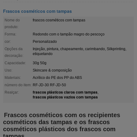
Frascos cosméticos com tampas
Nome do
frascos cosméticos com tampas
produto:
Forma:
Redondo com o tampão magro do pescoço
cor:
Personalizado
Opções da
Injeção, pintura, chapeamento, carimbando, Silkprinting,
etiquetando
decoração:
Capacidade:
30g 50g
Uso:
Skincare & composição
Materiais:
Acrílico do PE dos PP do ABS
número do item:
RF-JD-30 RF-JD-50
frascos plásticos claros com tampas
Realçar:
,
frascos plásticos vazios com tampas
Frascos cosméticos com os recipientes
cosméticos das tampas e os frascos
cosméticos plásticos dos frascos com
tampas