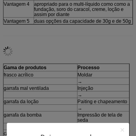
Vantagem 4
apropriado para o multi-líquido como como a
fundação, soro do caracol, creme, loção e
assim por diante
Vantagem 5
duas opções da capacidade de 30g e de 50g
Gama de produtos
Processo
frasco acrílico
Moldar
→
garrafa mal ventilada
Injeção
→
garrafa da loção
Paiting e chapeamento
→
garrafa da bomba
Impressão de tela de
seda
→
caixa fraca do pó
Embalagem