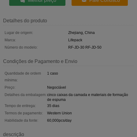
Melhor preço
Fale Conosco
Detalhes do produto
Lugar de origem:
Zhejiang, China
Marca:
Lifepack
Número do modelo:
RF-JD-30 RF-JD-50
Condições de Pagamento e Envio
Quantidade de ordem
1 caso
mínima:
Preço:
Negociável
Detalhes da embalagem:
cinco caixas da camada e materiais de formação
de espuma
Tempo de entrega:
35 dias
Termos de pagamento:
Western Union
Habilidade da fonte:
60,000pcs/day
descrição