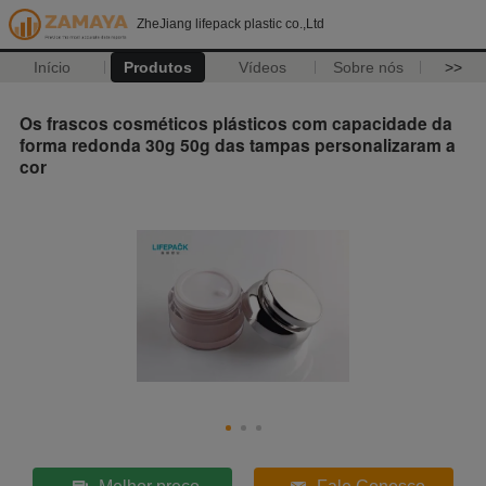
ZheJiang lifepack plastic co.,Ltd
Início
Produtos
Vídeos
Sobre nós
>>
Os frascos cosméticos plásticos com capacidade da
forma redonda 30g 50g das tampas personalizaram a
cor