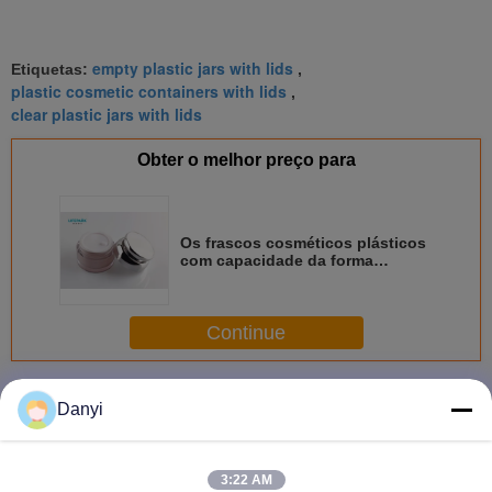
empty plastic jars with lids
Etiquetas:
,
plastic cosmetic containers with lids
,
clear plastic jars with lids
Obter o melhor preço para
Os frascos cosméticos plásticos
com capacidade da forma
redonda 30g 50g das tampas
personalizaram a cor
Continue
Frascos cosméticos com tampas
Mais
Danyi
3:22 AM