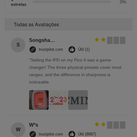
0%
estrelas
Todas as Avaliações
Songshang
S
trustpilot.com
Útil (1)
"Setting the IPD on my Pico 4 was a game-
changer! The three physical presets cover most
ranges, and the difference in sharpness is
noticeable.
W*s
W
trustpilot.com
Útil (8987)