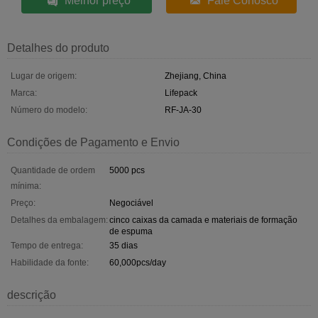
Melhor preço
Fale Conosco
Detalhes do produto
Lugar de origem:
Zhejiang, China
Marca:
Lifepack
Número do modelo:
RF-JA-30
Condições de Pagamento e Envio
Quantidade de ordem
5000 pcs
mínima:
Preço:
Negociável
Detalhes da embalagem:
cinco caixas da camada e materiais de formação
de espuma
Tempo de entrega:
35 dias
Habilidade da fonte:
60,000pcs/day
descrição