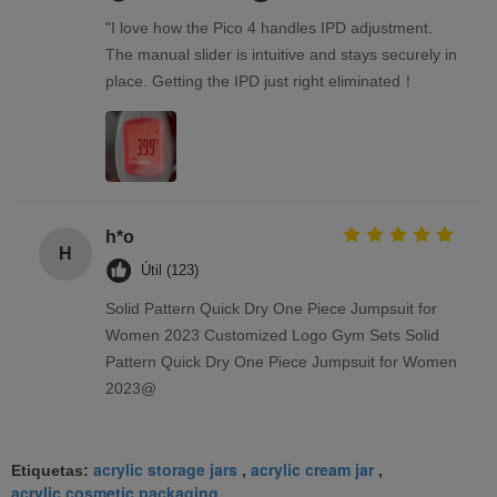
"I love how the Pico 4 handles IPD adjustment.
The manual slider is intuitive and stays securely in
place. Getting the IPD just right eliminated！
h*o
H
Útil (123)
Solid Pattern Quick Dry One Piece Jumpsuit for
Women 2023 Customized Logo Gym Sets Solid
Pattern Quick Dry One Piece Jumpsuit for Women
2023@
acrylic storage jars
acrylic cream jar
Etiquetas:
,
,
acrylic cosmetic packaging