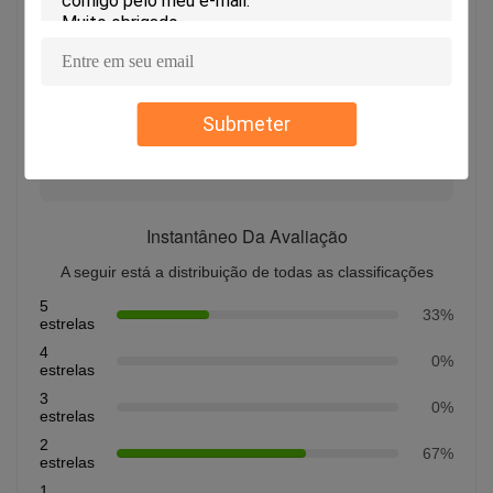
3.0
Com base em 50 avaliações para este fornecedor
Submeter
Escrever uma avaliação
Instantâneo Da Avaliação
A seguir está a distribuição de todas as classificações
5
33%
estrelas
4
0%
estrelas
3
0%
estrelas
2
67%
estrelas
1