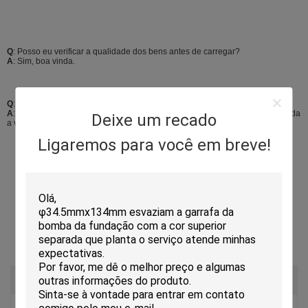
Q
: Posso eu verificar a qualidade dos bens antes de carregar?
A
: Sim, boa vinda.
Q
: São você um fabricante direto ou o exportador de China?
A
: Nós somos um fabricante direto, nós temos nossa própria fábrica, boa vinda
Deixe um recado
a visitar.
Ligaremos para você em breve!
Avaliações E Comentários
Avaliação Geral