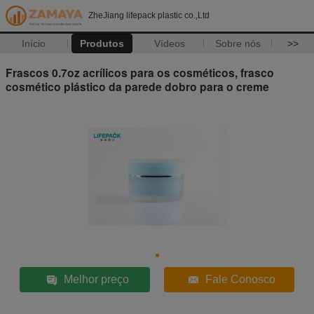
ZheJiang lifepack plastic co.,Ltd
Início
Produtos
Vídeos
Sobre nós
>>
Frascos 0.7oz acrílicos para os cosméticos, frasco
cosmético plástico da parede dobro para o creme
Melhor preço
Fale Conosco