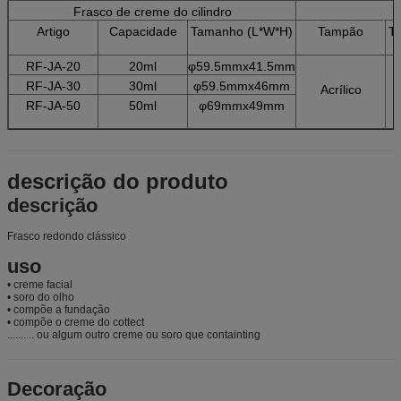
Frasco de creme do cilindro
Artigo
Capacidade
Tamanho (L*W*H)
Tampão
Ta
RF-JA-20
20ml
φ59.5mmx41.5mm
RF-JA-30
30ml
φ59.5mmx46mm
Acrílico
RF-JA-50
50ml
φ69mmx49mm
descrição do produto
descrição
Frasco redondo clássico
uso
• creme facial
• soro do olho
• compõe a fundação
• compõe o creme do cottect
.......... ou algum outro creme ou soro que containting
Decoração