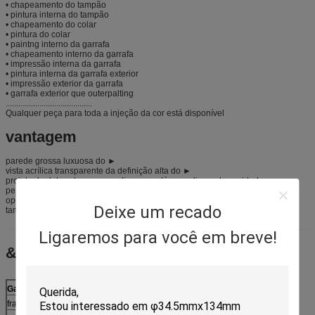
• chapeamento do tampão
• pintura interna do tampão
• chapeamento do colar
• pintura do colar
• paintng interno da garrafa
• chapeamento interno da garrafa
• impressão interna da garrafa
• pintura interna da garrafa exterior
• impressão exterior da garrafa
• garrafa exterior que outerpalting
.........................................
Qualquer peça para toda a injeção da cor está disponível
vantagem
parede grossa luxuosa do ►
vista acrílica transparente da definição alta do ►
projeto do dobro do ► com o disco que dá o uso limpo dos cuidados com a
pele
opções internas multipal disponíveis da pintura e do chapeamento do ►
Deixe um recado
tampão extravagante do ► que denomina o projeto
Ligaremos para você em breve!
&process da escala
Gama de produtos
Processo
frasco acrílico
Moldar