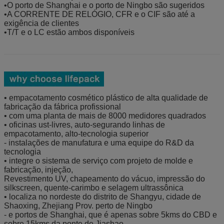
•O porto de Shanghai e o porto de Ningbo são sugeridos
•A CORRENTE DE RELÓGIO, CFR e o CIF são até a
exigência de clientes
•T/T e o LC estão ambos disponíveis
• empacotamento cosmético plástico de alta qualidade de
fabricação da fábrica profissional
• com uma planta de mais de 8000 medidores quadrados
• oficinas ust-livres, auto-segurando linhas de
empacotamento, alto-tecnologia superior
- instalações de manufatura e uma equipe do R&D da
tecnologia
• integre o sistema de serviço com projeto de molde e
fabricação, injeção,
Revestimento UV, chapeamento do vácuo, impressão do
silkscreen, quente-carimbo e selagem ultrassônica
• localiza no nordeste do distrito de Shangyu, cidade de
Shaoxing, Zhejiang Prov. perto de Ningbo
- e portos de Shanghai, que é apenas sobre 5kms do CBD e
sobre 15kms da ponte de Jiashao