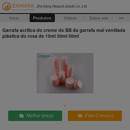
ZheJiang lifepack plastic co.,Ltd
Início
Produtos
Vídeos
Sobre nós
>>
Garrafa acrílica do creme do BB da garrafa mal ventilada
plástica do rosa de 15ml 30ml 50ml
Melhor preço
Fale Conosco