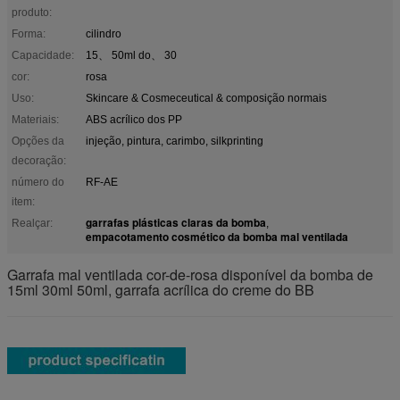
produto:
Forma:
cilindro
Capacidade:
15、 50ml do、 30
cor:
rosa
Uso:
Skincare & Cosmeceutical & composição normais
Materiais:
ABS acrílico dos PP
Opções da
injeção, pintura, carimbo, silkprinting
decoração:
número do
RF-AE
item:
garrafas plásticas claras da bomba
Realçar:
,
empacotamento cosmético da bomba mal ventilada
Garrafa mal ventilada cor-de-rosa disponível da bomba de
15ml 30ml 50ml, garrafa acrílica do creme do BB