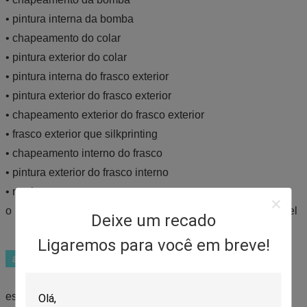
• pintura interna da bomba
• chapeamento do colar
• pintura exterior do colar
• pintura interna do frasco exterior
• pintura exterior do frasco exterior
• chapeamento exterior do frasco exterior
• frasco exterior que silkprinting
• chapeamento interno do frasco
• pintura exterior do frasco interno
• rotulagem
o → qualquer parte toda a cor para a injeção está disponível
Deixe um recado
Ligaremos para você em breve!
estilo magro extravagante da bomba do pescoço do ►