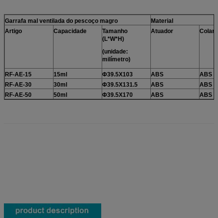
Garrafa mal ventilada do pescoço magro
Material
Artigo
Capacidade
Tamanho
Atuador
Colar
(L*W*H)
(unidade:
milímetro)
RF-AE-15
15ml
Φ39.5X103
ABS
ABS
RF-AE-30
30ml
Φ39.5X131.5
ABS
ABS
RF-AE-50
50ml
Φ39.5X170
ABS
ABS