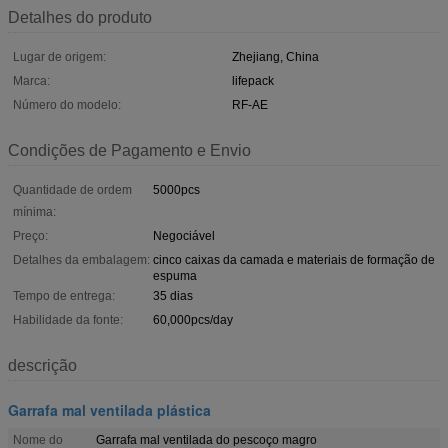
Detalhes do produto
Lugar de origem:
Zhejiang, China
Marca:
lifepack
Número do modelo:
RF-AE
Condições de Pagamento e Envio
Quantidade de ordem
5000pcs
mínima:
Preço:
Negociável
Detalhes da embalagem:
cinco caixas da camada e materiais de formação de
espuma
Tempo de entrega:
35 dias
Habilidade da fonte:
60,000pcs/day
descrição
Garrafa mal ventilada plástica
Nome do
Garrafa mal ventilada do pescoço magro