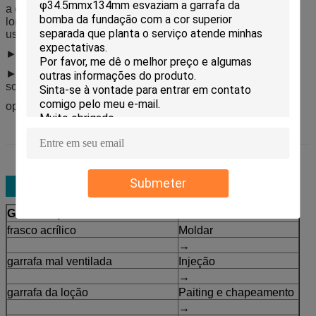
a estrutura mal ventilada do ► guardará uma vida útil mais
longa e não se certificará de nenhuma esquerda líquida ao
usar-se acima
► dipenses de cada bomba um a mesma quantidade
► apropriado para o multi-líquido como como a fundação,
soro do caracol, creme, loção e assim por diante
opções multipal da capacidade do ► de 10ml a 100ml
Submeter
Gama de produtos
Processo
frasco acrílico
Moldar
→
garrafa mal ventilada
Injeção
→
garrafa da loção
Paiting e chapeamento
→