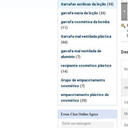
Garrafas acrílicas da loção
(58)
garrafa vazia da loção
(26)
garrafa cosmética da bomba
(11)
Garrafa mal ventilada plástica
(66)
garrafa mal ventilada de
Des
alumínio
(7)
recipiente cosmético plástico
No
(14)
Grupo de empacotamento
cosmético
(7)
co
empacotamento plástico do
cosmético
(20)
Ca
Ma
Estou Chat Online Agora
De