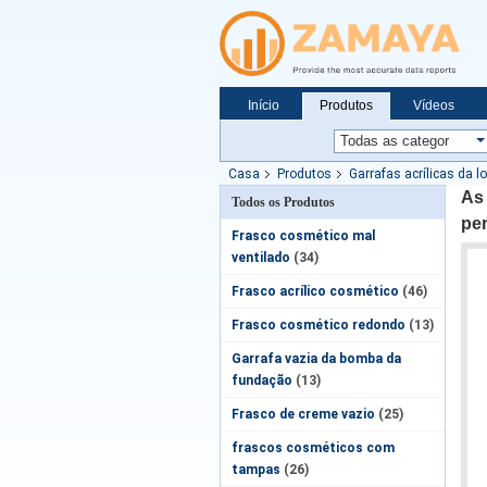
Início
Produtos
Vídeos
Notícias
Casa
Produtos
Garrafas acrílicas da l
As
Todos os Produtos
per
Frasco cosmético mal
ventilado
(34)
Frasco acrílico cosmético
(46)
Frasco cosmético redondo
(13)
Garrafa vazia da bomba da
fundação
(13)
Frasco de creme vazio
(25)
frascos cosméticos com
tampas
(26)