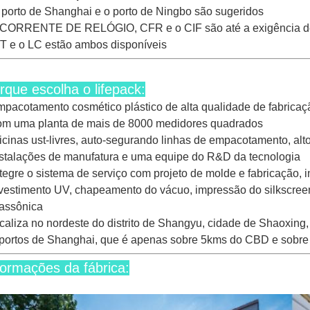
 porto de Shanghai e o porto de Ningbo são sugeridos
 CORRENTE DE RELÓGIO, CFR e o CIF são até a exigência de
/T e o LC estão ambos disponíveis
rque escolha o lifepack:
mpacotamento cosmético plástico de alta qualidade de fabricaçã
om uma planta de mais de 8000 medidores quadrados
ficinas ust-livres, auto-segurando linhas de empacotamento, alt
nstalações de manufatura e uma equipe do R&D da tecnologia
ntegre o sistema de serviço com projeto de molde e fabricação, i
estimento UV, chapeamento do vácuo, impressão do silkscree
rassônica
ocaliza no nordeste do distrito de Shangyu, cidade de Shaoxing
 portos de Shanghai, que é apenas sobre 5kms do CBD e sobre
formações da fábrica: