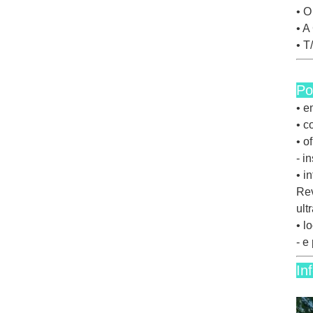
• O
• A
• T
Po
• e
• c
• o
- i
• i
Rev
ult
• l
- e
In