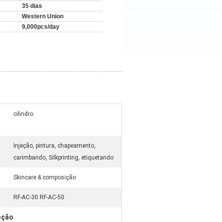
35 dias
Western Union
9,000pcs/day
cilindro
Injeção, pintura, chapeamento,
carimbando, Silkprinting, etiquetando
Skincare & composição
RF-AC-30 RF-AC-50
oção