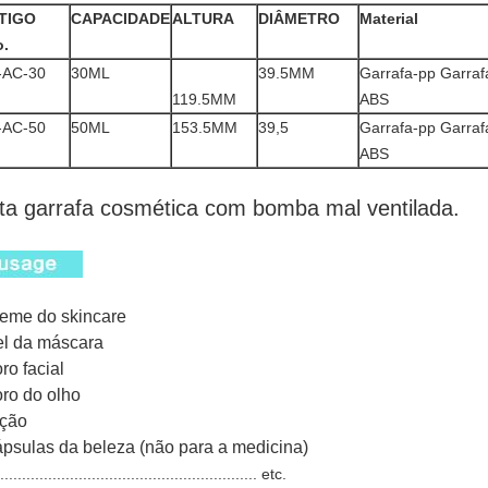
TIGO
CAPACIDADE
ALTURA
DIÂMETRO
Material
o.
-AC-30
30ML
39.5MM
Garrafa-pp Garrafa-
119.5MM
ABS
-AC-50
50ML
153.5MM
39,5
Garrafa-pp Garrafa-
ABS
ta garrafa cosmética com bomba mal ventilada.
reme do skincare
el da máscara
oro facial
oro do olho
oção
ápsulas da beleza (não para a medicina)
............................................................ etc.