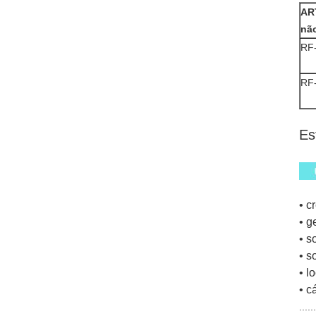
AR
nã
RF
RF
Es
• c
• g
• s
• s
• l
• c
.....