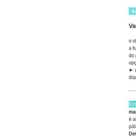
Va
o s
a f
do 
opç
► a
dia
Em
ma
é a
pál
Det