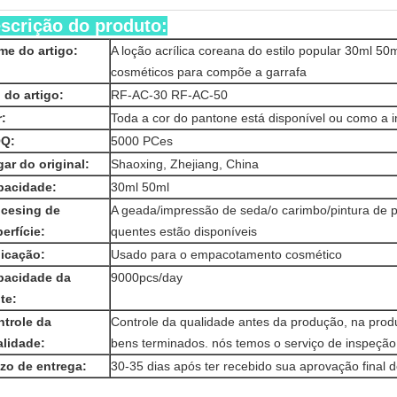
scrição do produto:
e do artigo:
A loção acrílica coreana do estilo popular 30ml 50
cosméticos para compõe a garrafa
 do artigo:
RF-AC-30 RF-AC-50
:
Toda a cor do pantone está disponível ou como a
Q:
5000 PCes
ar do original:
Shaoxing, Zhejiang, China
pacidade:
30ml 50ml
ocesing de
A geada/impressão de seda/o carimbo/pintura de p
erfície:
quentes estão disponíveis
icação:
Usado para o empacotamento cosmético
pacidade da
9000pcs/day
te:
trole da
Controle da qualidade antes da produção, na pro
lidade:
bens terminados. nós temos o serviço de inspeção 
zo de entrega:
30-35 dias após ter recebido sua aprovação final 