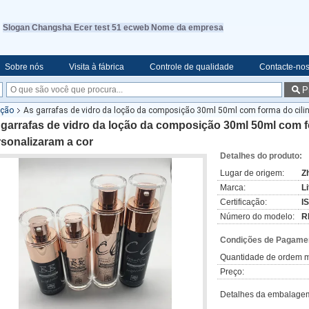
Slogan Changsha Ecer test 51 ecweb Nome da empresa
Sobre nós
Visita à fábrica
Controle de qualidade
Contacte-no
P
oção
As garrafas de vidro da loção da composição 30ml 50ml com forma do cili
 garrafas de vidro da loção da composição 30ml 50ml com 
sonalizaram a cor
Detalhes do produto:
Lugar de origem:
Z
Marca:
L
Certificação:
I
Número do modelo:
R
Condições de Pagamen
Quantidade de ordem m
Preço:
Detalhes da embalage