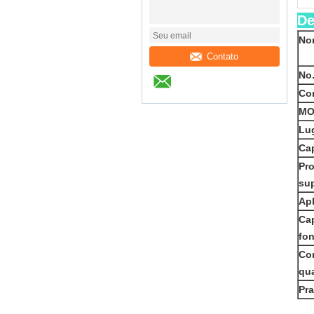
De
Nom
Contato
No.
Cor
MO
Lug
Ca
Pr
sup
Apl
Ca
fon
Con
qua
Pra