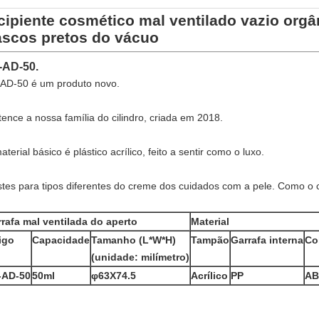
cipiente cosmético mal ventilado vazio orgâ
ascos pretos do vácuo
-AD-50.
AD-50 é um produto novo.
tence a nossa família do cilindro, criada em 2018.
terial básico é plástico acrílico, feito a sentir como o luxo.
stes para tipos diferentes do creme dos cuidados com a pele. Como o c
rafa mal ventilada do aperto
Material
igo
Capacidade
Tamanho (L*W*H)
Tampão
Garrafa interna
Co
(unidade: milímetro)
-AD-50
50ml
φ63X74.5
Acrílico
PP
AB