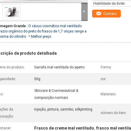
Habilidade da fonte:
Contato
Imagem Grande :
O vácuo cosmético mal ventilado
vazio orgânico do preto do frasco de 1,7 onças range a
forma do cilindro
Melhor preço
crição de produto detalhada
me do produto:
Garrafa mal ventilada do aperto
Forma:
pacidade:
50g
cor:
Skincare & Cosmeceutical &
o:
Materiais:
composição normais
ções da
injeção, pintura, carimbo, silkprinting
número do item:
coração:
Frasco de creme mal ventilado
frasco mal venti
stacar:
,