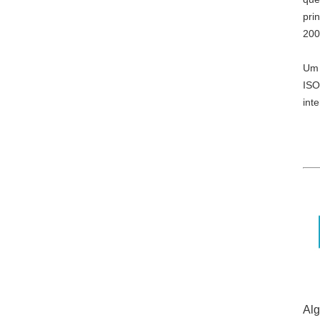
pri
200
Um 
ISO
int
Al