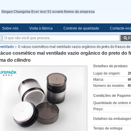
Slogan Changsha Ecer test 51 ecweb Nome da empresa
Sobre nós
Visita à fábrica
Controle de qualidade
Contacte-no
P
ventilado
O vácuo cosmético mal ventilado vazio orgânico do preto do frasco de 
ácuo cosmético mal ventilado vazio orgânico do preto do f
ma do cilindro
Detalhes do produto:
Lugar de origem:
Z
Marca:
l
Número do modelo:
R
Condições de Pagamen
Quantidade de ordem m
Preço:
Detalhes da embalage
Tempo de entrega: