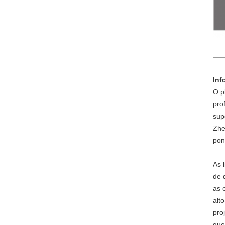
Inf
O p
pro
sup
Zhe
pon
As 
de 
as 
alt
pro
que