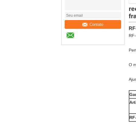
re
fr
Contato
RF
RF-
Per
O ma
Aju
Gar
Art
RF