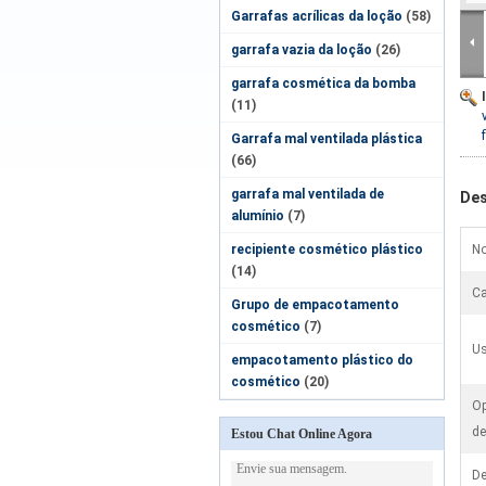
Garrafas acrílicas da loção
(58)
garrafa vazia da loção
(26)
garrafa cosmética da bomba
(11)
Garrafa mal ventilada plástica
(66)
garrafa mal ventilada de
Des
alumínio
(7)
recipiente cosmético plástico
No
(14)
Ca
Grupo de empacotamento
cosmético
(7)
Us
empacotamento plástico do
cosmético
(20)
Op
de
Estou Chat Online Agora
De