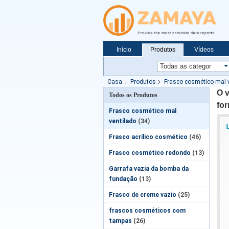
Início
Produtos
Vídeos
Notícias
Casa
Produtos
Frasco cosmético mal 
O v
Todos os Produtos
for
Frasco cosmético mal
ventilado
(34)
Frasco acrílico cosmético
(46)
Frasco cosmético redondo
(13)
Garrafa vazia da bomba da
fundação
(13)
Frasco de creme vazio
(25)
frascos cosméticos com
tampas
(26)