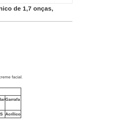
nico de 1,7 onças,
reme facial.
lar
Garrafa
S
Acrílico