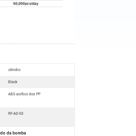
60,000pcs/day
cilindro
Black
ABS acrílico dos PP
RF-AD-50
lado da bomba