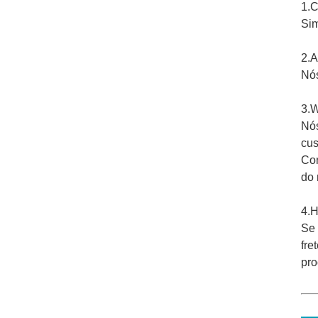
1.C
Sim
2.A
Nós
3.W
Nós
cus
Con
do 
4.H
Se 
fre
pro