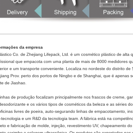
ormações da empresa
lástico Co. de Zhejiang Lifepack, Ltd. é um cosmético plástico de alta 
fissional que empacota com uma planta de mais de 8000 medidores qu
erior e um transporte conveniente. Localiza no nordeste do distrito d
jiang Prov. perto dos portos de Ningbo e de Shanghai, que é apenas
te de Jiashao.
linhas de produção focalizam principalmente nos frascos de creme, gar
desodorizante e os vários tipos de cosméticos da beleza e as séries 
oficinas livres de poeira, auto-segurando linhas de empacotamento, in
o-tecnologia e um R&D da tecnologia team. A fábrica está na competênc
jeto e fabricação de molde, injeção, revestimento UV, chapeamento do
nte-carimbo e selagem ultrassônica. Os produtos são exportados nas