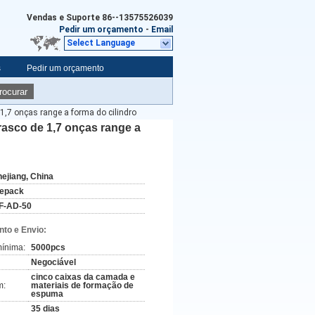
Vendas e Suporte
86--13575526039
Pedir um orçamento
-
Email
Select Language
s
Pedir um orçamento
rocurar
1,7 onças range a forma do cilindro
rasco de 1,7 onças range a
hejiang, China
ifepack
F-AD-50
to e Envio:
ínima:
5000pcs
Negociável
cinco caixas da camada e
m:
materiais de formação de
espuma
35 dias