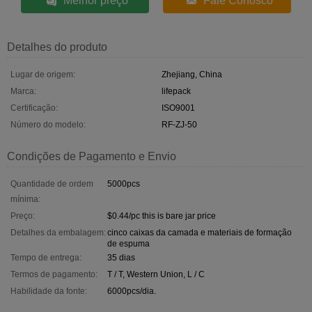
Melhor preço
Fale Conosco
Detalhes do produto
Lugar de origem:
Zhejiang, China
Marca:
lifepack
Certificação:
ISO9001
Número do modelo:
RF-ZJ-50
Condições de Pagamento e Envio
Quantidade de ordem
5000pcs
mínima:
Preço:
$0.44/pc this is bare jar price
Detalhes da embalagem:
cinco caixas da camada e materiais de formação
de espuma
Tempo de entrega:
35 dias
Termos de pagamento:
T / T, Western Union, L / C
Habilidade da fonte:
6000pcs/dia.