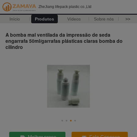
ZheJiang lifepack plastic co.,Ltd
Início
Produtos
Vídeos
Sobre nós
>>
A bomba mal ventilada da impressão de seda
engarrafa 50ml/garrafas plásticas claras bomba do
cilindro