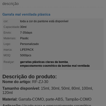
descrição
Garrafa mal ventilada plástica
cor:
toda a cor do pantone está disponível
Capacidade:
30ml
Envio:
7-35days
Materiais:
Plastic
Logo:
Personalizado
marca:
LIFEPACK
MOQ:
5000pcs
garrafas plásticas claras da bomba
Realçar:
,
empacotamento cosmético da bomba mal ventilada
Descrição do produto:
Nome do artigo:
RF-ZJ-30
Tamanho disponível:
15ml, 30ml, 50ml, 80ml, 100ml,
120ml
Material:
Garrafa-COMO, parte-ABS, Tampão-COMO
Aplicação:
Usado para o empacotamento cosmético