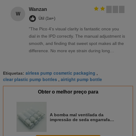
Wanzan
W
Útil (1w+)
"The Pico 4's visual clarity is fantastic once you
dial in the IPD correctly. The manual adjustment is
smooth, and finding that sweet spot makes all the
difference. No more eye strain during long
sessions. Highly recommend taking the time to set
it up properly!""The Pico 4's visual clarity is
airless pump cosmetic packaging
fantastic once you dial in the IPD correctly. The
Etiquetas:
,
clear plastic pump bottles
airtight pump bottle
,
manual adjustment is smooth, and finding that
sweet spot makes all the difference. No more eye
Obter o melhor preço para
strain during long sessions. Highly recommend
taking the time to set it up properly!""The Pico 4's
visual clarity is fantastic once you dial in the IPD
A bomba mal ventilada da
correctly. The manual adjustment is smooth, and
impressão de seda engarrafa
finding that sweet spot makes all the difference.
50ml/garrafas plásticas claras
bomba do cilindro
No more eye strain during long sessions. Highly