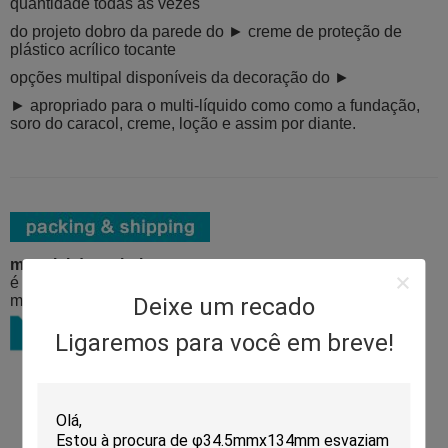
quantidade todas as vezes
do projeto dobro da parede do ► creme de proteção de
plástico acrílico tocante
opções multipal disponíveis da decoração do ►
► apropriado para o multi-líquido como como a fundação,
soro do caracol, creme, loção e assim por diante.
material de embalagem:
é amarrado cinco caixas da exportação da camada com
materiais da espuma e serviço extra da pálete disponível
Deixe um recado
Ligaremos para você em breve!