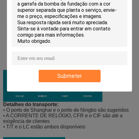
Submeter
Detalhes do transporte:
• O porto de Shanghai e o porto de Ningbo são sugeridos
• A CORRENTE DE RELÓGIO, CFR e o CIF são até a
exigência de clientes
• T/T e o LC estão ambos disponíveis