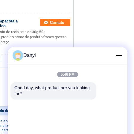
mpacota a
Contato
lico
sia do recipiente de 30g 50g
 produto nome do produto frasco grosso
 preço
Danyi
|
5:46 PM
Good day, what product are you looking 
for?
garrafa mal ventilada de alumínio
Contacte-nos
ma ao
Contacte-nos
onalizado da
Solicite um
a garrafa mal
orçamento