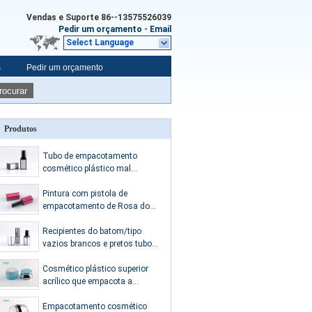
Vendas e Suporte
86--13575526039
Pedir um orçamento
-
Email
Select Language
s
Pedir um orçamento
rocurar
Produtos
Tubo de empacotamento
cosmético plástico mal
ventilado do batom 5g com o
ISO9001 certificado
Pintura com pistola de
empacotamento de Rosa do
tubo do batom do cosmético
plástico vazio
Recipientes do batom/tipo
vazios brancos e pretos tubos
do quadrado do bálsamo de
bordo
Cosmético plástico superior
acrílico que empacota a
capacidade dobro da estrutura
30g 50g da parede
Empacotamento cosmético