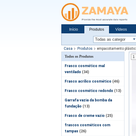
Início
Produtos
Vídeos
Notícias
Casa
Produtos
empacotamento plástic
Todos os Produtos
1
Frasco cosmético mal
ventilado
(34)
Frasco acrílico cosmético
(46)
Frasco cosmético redondo
(13)
Garrafa vazia da bomba da
fundação
(13)
Frasco de creme vazio
(25)
frascos cosméticos com
tampas
(26)