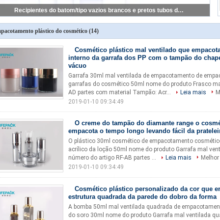
Recipientes do batom/tipo vazios brancos e pretos tubos do quadrado do bálsamo de bordo
pacotamento plástico do cosmético
(14)
Cosmético plástico mal ventilado que empacota
interno da garrafa dos PP com o tampão do cha
vácuo
Garrafa 30ml mal ventilada de empacotamento de empa
garrafas do cosmético 50ml nome do produto Frasco mal
AD partes com material Tampão: Acr...
Leia mais
M
2019-01-10 09:34:49
O creme do tampão do diamante range o cosmé
empacota o tempo longo levando fácil da pratelei
O plástico 30ml cosmético de empacotamento cosmétic
acrílico da loção 50ml nome do produto Garrafa mal ven
número do artigo RF-AB partes ...
Leia mais
Melhor
2019-01-10 09:34:49
Cosmético plástico personalizado da cor que 
estrutura quadrada da parede do dobro da forma
A bomba 50ml mal ventilada quadrada de empacotamento
do soro 30ml nome do produto Garrafa mal ventilada q