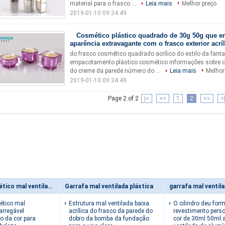
material para o frasco ...
Leia mais
Melhor preço
2019-01-10 09:34:49
Cosmético plástico quadrado de 30g 50g que e
aparência extravagante com o frasco exterior acrí
do frasco cosmético quadrado acrílico do estilo da fanta
empacotamento plástico cosmético informações sobre o
do creme da parede número do ...
Leia mais
Melhor
2019-01-10 09:34:49
Page 2 of 2
|<
<<
1
2
>>
>
Frasco cosmético mal ventilado
Garrafa mal ventilada plástica
ético mal
Estrutura mal ventilada baixa
O cilindro deu for
arregável
acrílica do frasco da parede do
revestimento pers
o da cor para
dobro da bomba da fundação
cor de 30ml 50ml 