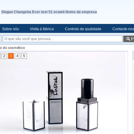
Slogan Changsha Ecer test 51 ecweb Nome da empresa
Sobre nós
Visita à fábrica
Controle de qualidade
Contacte-no
P
o do cosmético
2
3
4
5