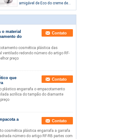
amigável de Eco do creme de
cara, cosmético feito sob
encomenda que empacota
com tampa
 o material
Contato
peamento do
cotamento cosmética plástica das
 ventilado redondo número do artigo RF-
elhor preço
tico que
Contato
ra
o plástico engarrafa o empacotamento
tilada acrílica do tampão do diamante
 preço
empacota a
Contato
 cosmética plástica engarrafa a garrafa
uadrada número do artigo RF-RB partes com