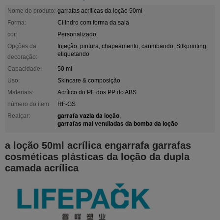
Nome do produto:
garrafas acrílicas da loção 50ml
Forma:
Cilindro com forma da saia
cor:
Personalizado
Opções da
Injeção, pintura, chapeamento, carimbando, Silkprinting,
etiquetando
decoração:
Capacidade:
50 ml
Uso:
Skincare & composição
Materiais:
Acrílico do PE dos PP do ABS
número do item:
RF-GS
garrafa vazia da loção
Realçar:
,
garrafas mal ventiladas da bomba da loção
a loção 50ml acrílica engarrafa garrafas
cosméticas plásticas da loção da dupla
camada acrílica