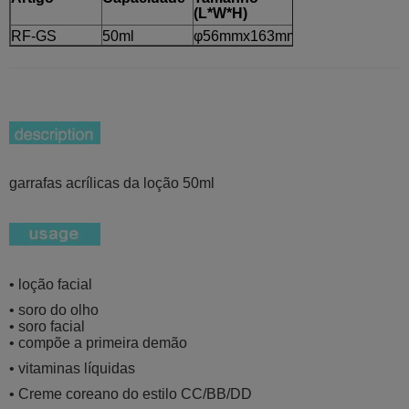
(L*W*H)
RF-GS
50ml
φ56mmx163mm
garrafas acrílicas da loção 50ml
• loção facial
• soro do olho
• soro facial
• compõe a primeira demão
• vitaminas líquidas
• Creme coreano do estilo CC/BB/DD