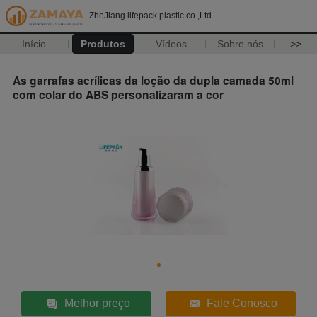
ZheJiang lifepack plastic co.,Ltd
Início
Produtos
Vídeos
Sobre nós
>>
As garrafas acrílicas da loção da dupla camada 50ml
com colar do ABS personalizaram a cor
Melhor preço
Fale Conosco