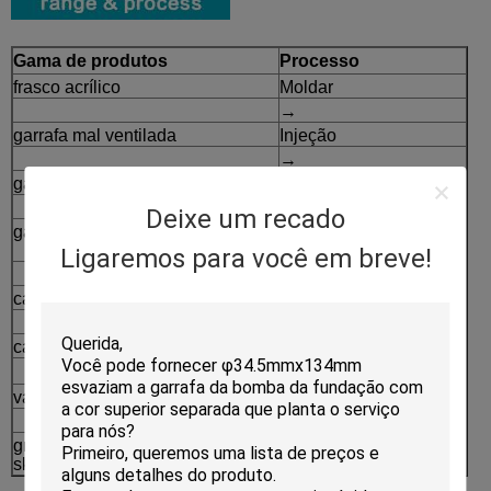
Gama de produtos
Processo
frasco acrílico
Moldar
→
garrafa mal ventilada
Injeção
→
garrafa da loção
Paiting e chapeamento
→
Deixe um recado
garrafa da bomba
Impressão de tela de
seda
Ligaremos para você em breve!
→
caixa fraca do pó
Embalagem
⇒
caixa do coxim
Produto acabados
vara de desodorizante
grupo de empacotamento do
skincare