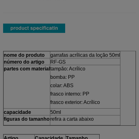
nome do produto
garrafas acrílicas da loção 50ml
número do artigo
RF-GS
partes com material
tampão: Acrílico
bomba: PP
colar: ABS
frasco interno: PP
frasco exterior: Acrílico
capacidade
50ml
figuras do tamanho
refira a carta abaixo
Artigo
Capacidade
Tamanho