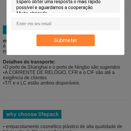
Submeter
material de embalagem:
é amarrado cinco caixas da exportação da camada com
materiais da espuma e serviço extra da pálete disponível
Detalhes do transporte:
•O porto de Shanghai e o porto de Ningbo são sugeridos
•A CORRENTE DE RELÓGIO, CFR e o CIF são até a
exigência de clientes
•T/T e o LC estão ambos disponíveis
• empacotamento cosmético plástico de alta qualidade de