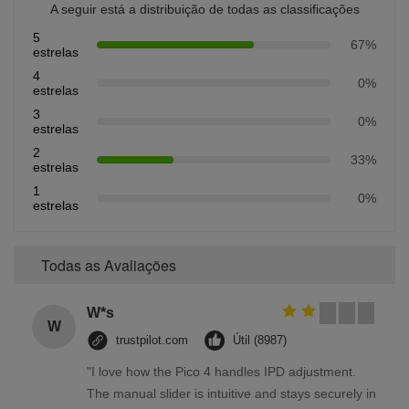
A seguir está a distribuição de todas as classificações
5
67%
estrelas
4
0%
estrelas
3
0%
estrelas
2
33%
estrelas
1
0%
estrelas
Todas as Avaliações
W*s
W
trustpilot.com
Útil (8987)
"I love how the Pico 4 handles IPD adjustment.
The manual slider is intuitive and stays securely in