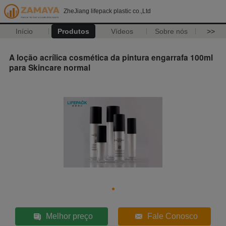
ZheJiang lifepack plastic co.,Ltd
Início
Produtos
Vídeos
Sobre nós
>>
A loção acrílica cosmética da pintura engarrafa 100ml
para Skincare normal
Melhor preço
Fale Conosco