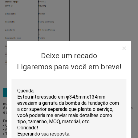
Deixe um recado
Ligaremos para você em breve!
material de embalagem:
é amarrado cinco caixas da exportação da camada com materiais da espuma
e serviço extra da pálete disponível
Detalhes do transporte:
• O porto de Shanghai e o porto de Ningbo são sugeridos
• A CORRENTE DE RELÓGIO, CFR e o CIF são até a exigência de clientes
• T/T e o LC estão ambos disponíveis