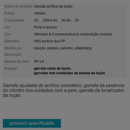
Nome do produto:
Garrafa acrílica da loção
Forma:
cilindro
Capacidade:
15、 100ml do、 50 do、 30
cor:
Preto e branco
Uso:
Skincare & Cosmeceutical & composição normais
Materiais:
ABS acrílico dos PP
Opções da
injeção, pintura, carimbo, silkprinting
decoração:
número do item:
RF-LA
garrafa vazia da loção
Realçar:
,
garrafas mal ventiladas da bomba da loção
Garrafa ajustada do acrílico cosmético, garrafa da essência
do cilindro dos cuidados com a pele, garrafa de tonalizador
da loção