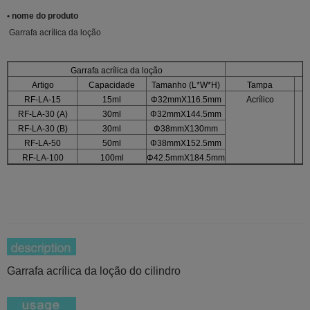
• nome do produto
Garrafa acrílica da loção
Garrafa acrílica da loção
Artigo
Capacidade
Tamanho (L*W*H)
Tampa
RF-LA-15
15ml
Φ32mmX116.5mm
Acrílico
RF-LA-30 (A)
30ml
Φ32mmX144.5mm
RF-LA-30 (B)
30ml
Φ38mmX130mm
RF-LA-50
50ml
Φ38mmX152.5mm
RF-LA-100
100ml
Φ42.5mmX184.5mm
Garrafa acrílica da loção do cilindro