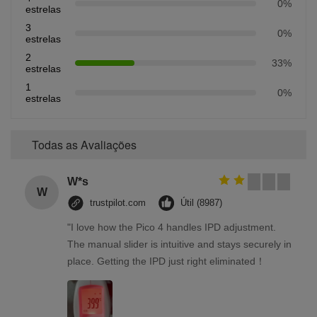
0%
estrelas
3
0%
estrelas
2
33%
estrelas
1
0%
estrelas
Todas as Avaliações
W*s
W
trustpilot.com
Útil (8987)
"I love how the Pico 4 handles IPD adjustment.
The manual slider is intuitive and stays securely in
place. Getting the IPD just right eliminated！