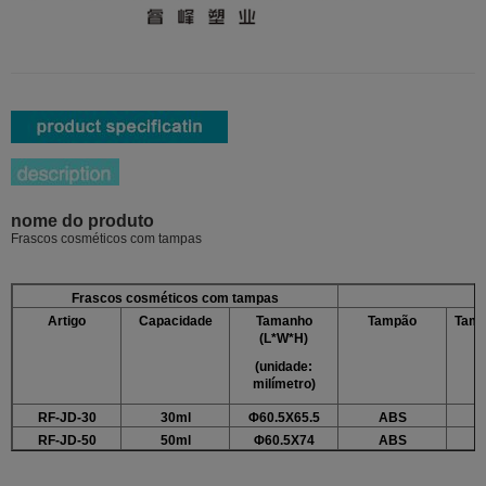
nome do produto
Frascos cosméticos com tampas
Frascos cosméticos com tampas
Artigo
Capacidade
Tamanho
Tampão
Tamp
(L*W*H)
i
(unidade:
milímetro)
RF-JD-30
30ml
Φ60.5X65.5
ABS
RF-JD-50
50ml
Φ60.5X74
ABS