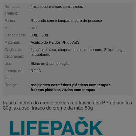
Nome do
frascos cosméticos com tampas
produto:
Forma:
Redondo com o tampão magro do pescoço
cor:
azul
Capacidade:
30g、 50g
Materiais:
Acrílico do PE dos PP do ABS
Opções da
Injeção, pintura, chapeamento, carimbando, Silkprinting,
etiquetando
decoração::
Uso:
Skincare & composição
número do
RF-JD
item:
recipientes cosméticos plásticos com tampas
Realçar:
,
frascos plásticos vazios com tampas
frasco interno do creme de cara do frasco dos PP do acrílico
30g luxuoso, frasco do creme da mão 50g