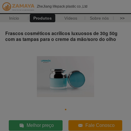
ZheJiang lifepack plastic co.,Ltd
Início
Produtos
Vídeos
Sobre nós
>>
Frascos cosméticos acrílicos luxuosos de 30g 50g
com as tampas para o creme da mão/soro do olho
Melhor preço
Fale Conosco