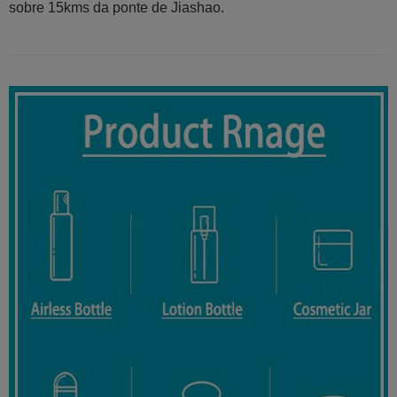
sobre 15kms da ponte de Jiashao.