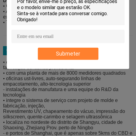
Detalhes do transporte:
• O porto de Shanghai e o porto de Ningbo são sugeridos
• A CORRENTE DE RELÓGIO, CFR e o CIF são até a
exigência de clientes
• T/T e o LC estão ambos disponíveis
Submeter
• empacotamento cosmético plástico de alta qualidade de
fabricação da fábrica profissional
• com uma planta de mais de 8000 medidores quadrados
• oficinas ust-livres, auto-segurando linhas de
empacotamento, alto-tecnologia superior
- instalações de manufatura e uma equipe do R&D da
tecnologia
• integre o sistema de serviço com projeto de molde e
fabricação, injeção,
Revestimento UV, chapeamento do vácuo, impressão do
silkscreen, quente-carimbo e selagem ultrassônica
• localiza no nordeste do distrito de Shangyu, cidade de
Shaoxing, Zhejiang Prov. perto de Ningbo
- e portos de Shanghai, que é apenas sobre 5kms do CBD e