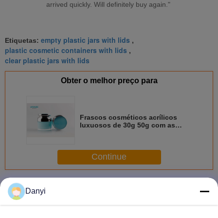
arrived quickly. Will definitely buy again."
empty plastic jars with lids
Etiquetas:
,
plastic cosmetic containers with lids
,
clear plastic jars with lids
Obter o melhor preço para
Frascos cosméticos acrílicos
luxuosos de 30g 50g com as
tampas para o creme da
mão/soro do olho
Continue
Frascos cosméticos com tampas
Mais
Danyi