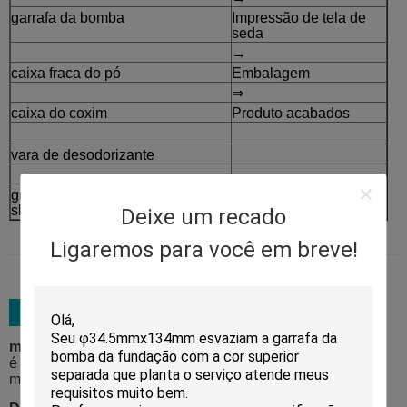
garrafa da bomba
Impressão de tela de
seda
→
caixa fraca do pó
Embalagem
⇒
caixa do coxim
Produto acabados
vara de desodorizante
grupo de empacotamento do
skincare
Deixe um recado
Ligaremos para você em breve!
material de embalagem:
é amarrado cinco caixas da exportação da camada com
materiais da espuma e serviço extra da pálete disponível